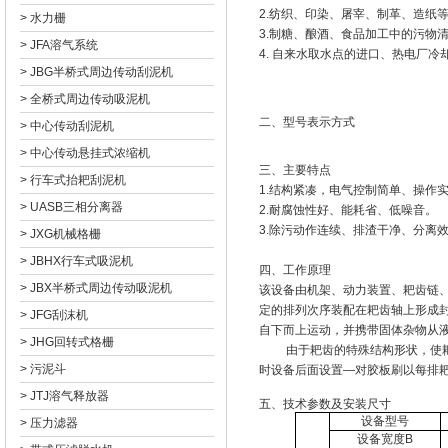
2.纺织、印染、屠宰、制革
>
水力栅
3.制糖、酿酒、食品加工中的污物清
>
JFA溶气系统
4. 自来水取水点的进口、热电厂冷却
>
JBG半桥式周边传动刮泥机
>
全桥式周边传动吸泥机
二、型号表示方式
>
中心传动刮泥机
>
中心传动悬挂式浓缩机
三、主要特点
>
行车式抬耙刮泥机
1.结构紧凑，电气控制简单、操作
>
UASB三相分离器
2.耐腐蚀性好、能耗省、低噪音。
3.除污动作连续、排渣干净、分离效率高
>
JXG机械格栅
>
JBHX行车式吸泥机
四、工作原理
>
JBX半桥式周边传动吸泥机
该设备由机架、动力装置、耙
定的排列次序装配在耙齿轴上形成封闭式
>
JFG刮沫机
自下而上运动，并携带固体杂物从液
>
JHG回转式格栅
由于耙齿的特殊结构形状，使耙齿
>
污泥斗
时设备后面设置—对胶板刷以每排耙齿
>
JTJ溶气释放器
五、技术参数及安装尺寸
设备型号
>
压力滤器
设备宽度B