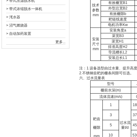
>
带式压滤脱水机
有效栅宽B1
技术
外型总宽B2
>
带式浓缩脱水一体机
参数
有效栅隙b
mm
>
滗水器
耙链线速度
电机功率Kw
>
沼气燃烧器
安装角度a
>
自动加药装置
渠宽B3
安装
渠宽H1
更多...
尺寸
排渣高度H2
mm
导流槽长L2
安装总长L1
注：1.设备选型由过水量、
2.不锈钢齿耙的栅条间隙可任选。
六、过水流量表
型号
栅前水深(m)
流体流速(m/s)
1
1
3
3
耙齿
过水流
5
4
栅隙
量t/d
10
53
mm