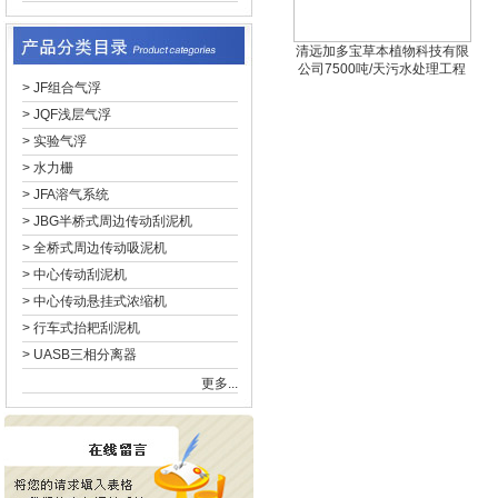
清远加多宝草本植物科技有限
公司7500吨/天污水处理工程
>
JF组合气浮
>
JQF浅层气浮
>
实验气浮
>
水力栅
>
JFA溶气系统
>
JBG半桥式周边传动刮泥机
>
全桥式周边传动吸泥机
>
中心传动刮泥机
>
中心传动悬挂式浓缩机
>
行车式抬耙刮泥机
>
UASB三相分离器
更多...