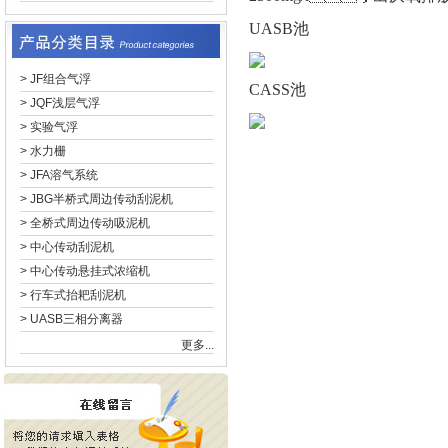
UASB池
>
JF组合气浮
CASS池
>
JQF浅层气浮
>
实验气浮
>
水力栅
>
JFA溶气系统
>
JBG半桥式周边传动刮泥机
>
全桥式周边传动吸泥机
>
中心传动刮泥机
>
中心传动悬挂式浓缩机
>
行车式抬耙刮泥机
>
UASB三相分离器
更多...